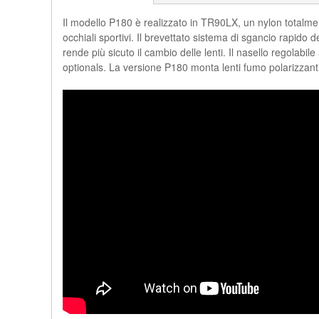
Il modello P180 è realizzato in TR90LX, un nylon totalmen
occhiali sportivi. Il brevettato sistema di sgancio rapido 
rende più sicuto il cambio delle lenti. Il nasello regolabil
optionals. La versione P180 monta lenti fumo polarizzanti a