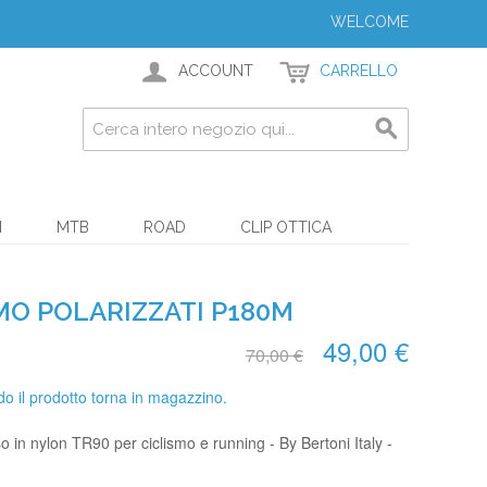
WELCOME
ACCOUNT
CARRELLO
I
MTB
ROAD
CLIP OTTICA
MO POLARIZZATI P180M
49,00 €
70,00 €
o il prodotto torna in magazzino.
sso in nylon TR90 per ciclismo e running - By Bertoni Italy -