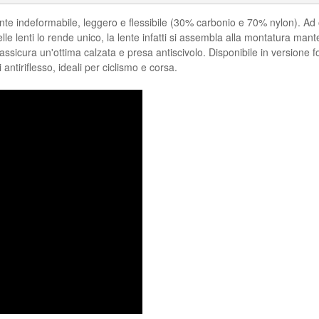
te indeformabile, leggero e flessibile (30% carbonio e 70% nylon). Ad og
delle lenti lo rende unico, la lente infatti si assembla alla montatura man
e assicura un'ottima calzata e presa antiscivolo. Disponibile in versione fo
ntiriflesso, ideali per ciclismo e corsa.